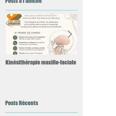
Posts à l'affiche
Kinésithérapie maxillo-faciale
Equipe Burn Out
Posts Récents