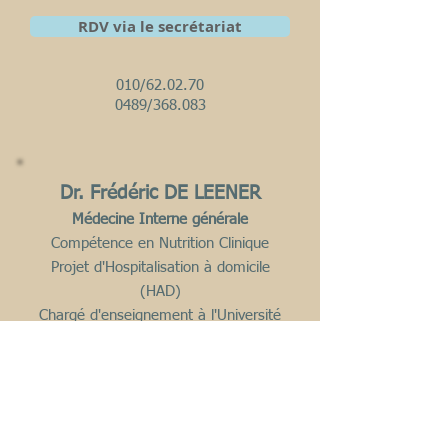
RDV via le secrétariat
010/62.02.70
0489/368.083
Dr. Frédéric DE LEENER
Médecine Interne générale
Compétence en Nutrition Clinique
Projet d'Hospitalisation à domicile
(HAD)
Chargé d'enseignement à l'Université
de Mons
Adjoint au Service de Médecine Interne
- GHdC
Conventionné