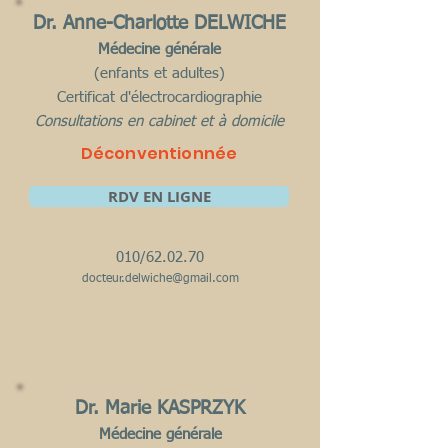
Dr. Anne-Charlotte DELWICHE
Médecine générale
(enfants et adultes)
C
ertificat d'électrocardiographie
Consultations en cabinet et à domicile
Déconventionnée
RDV EN LIGNE
010/62
.02.7
0
docteur.delwiche@gmail
.com
Dr. Marie KASPRZYK
Médecine générale