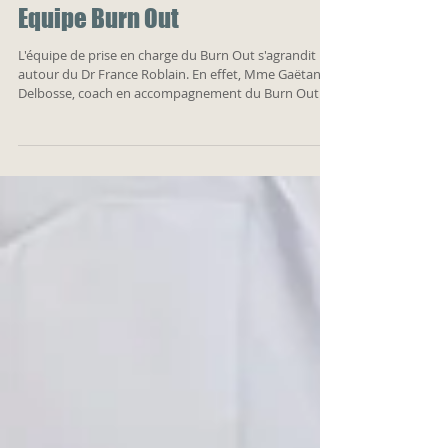
Equipe Burn Out
L'équipe de prise en charge du Burn Out s'agrandit
autour du Dr France Roblain. En effet, Mme Gaëtane
Delbosse, coach en accompagnement du Burn Out et
en réorientation professionnelle, vient renforcer
notre équipe de 5 psychologues. Mme Delbosse
consulte, dans un premier temps, le mardi matin de
8h30 à 12h30. Elle participera aux interactions
pluridisciplinaires avec le reste de l'équipe, afin de
prendre au mieux en charge la problématique du
Burn Out. Pour tout renseignemen