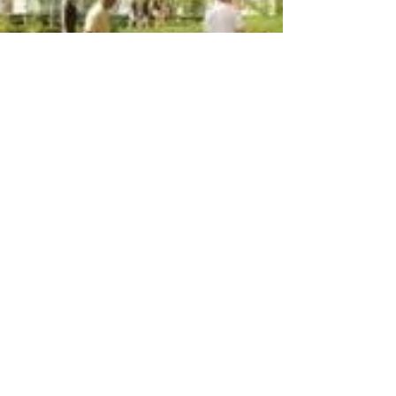
Intégration dans le projet de
développement immobilier
SAMAYA
Situé dans le périmètre de développement du
quartier de la gare d'Ottignies / Louvain-la-Neuve, le
projet de développement immobilier...