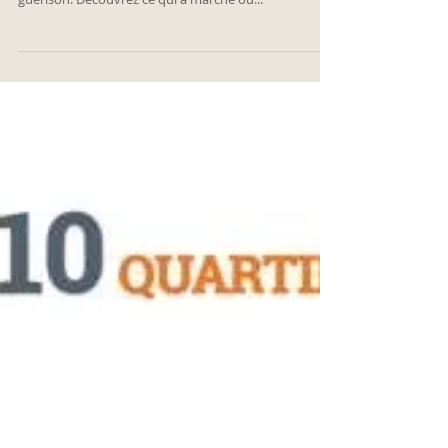
burn out !
« Ce livre va vous permettre de vous sentir mieux
compris et de prendre en main votre trajet de
guérison. Découvrez ce qui a marché ou...